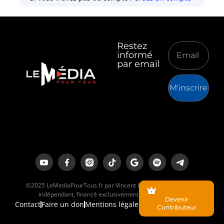
Restez
informé
par email
M'inscrire
©2025 LeMediaPourTous.fr par Vincent Lapierre est un média
indépendant, financé exclusivement par ses lecteurs.
Devenir
Contact
Faire un don
Mentions légales
Contributeur