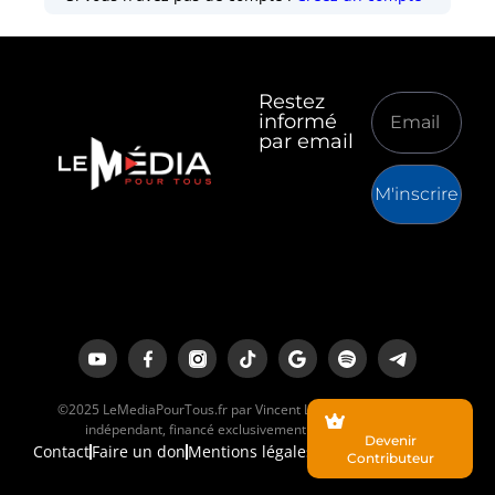
Restez
informé
par email
M'inscrire
©2025 LeMediaPourTous.fr par Vincent Lapierre est un média
indépendant, financé exclusivement par ses lecteurs.
Devenir
Contact
Faire un don
Mentions légales
Contributeur