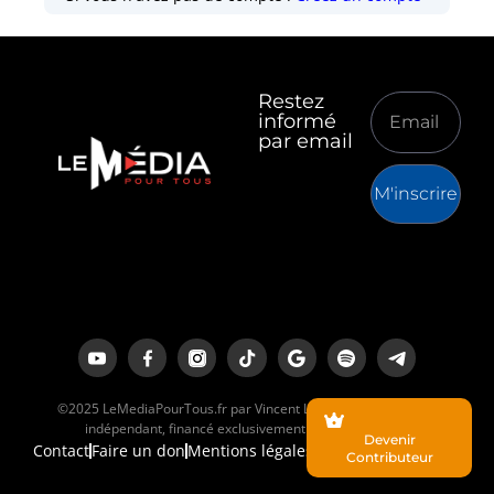
Restez
informé
par email
M'inscrire
©2025 LeMediaPourTous.fr par Vincent Lapierre est un média
indépendant, financé exclusivement par ses lecteurs.
Devenir
Contact
Faire un don
Mentions légales
Contributeur