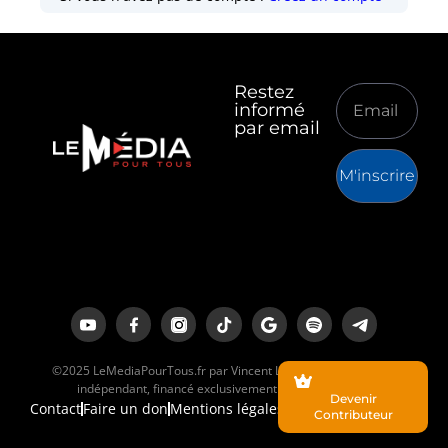
Restez
informé
par email
M'inscrire
©2025 LeMediaPourTous.fr par Vincent Lapierre est un média
indépendant, financé exclusivement par ses lecteurs.
Devenir
Contact
Faire un don
Mentions légales
Contributeur