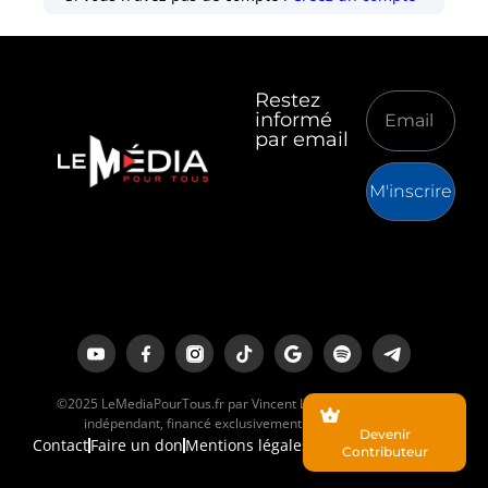
Restez
informé
par email
M'inscrire
©2025 LeMediaPourTous.fr par Vincent Lapierre est un média
indépendant, financé exclusivement par ses lecteurs.
Devenir
Contact
Faire un don
Mentions légales
Contributeur