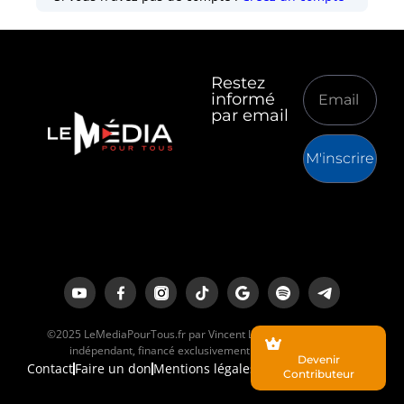
Restez
informé
par email
M'inscrire
©2025 LeMediaPourTous.fr par Vincent Lapierre est un média
indépendant, financé exclusivement par ses lecteurs.
Devenir
Contact
Faire un don
Mentions légales
Contributeur