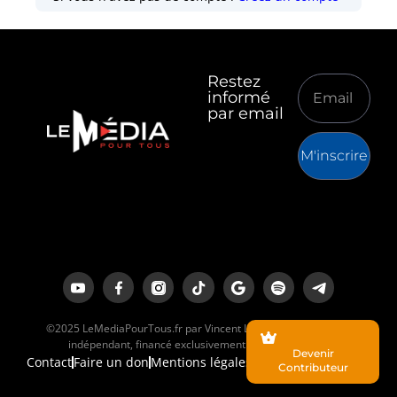
Restez
informé
par email
M'inscrire
©2025 LeMediaPourTous.fr par Vincent Lapierre est un média
indépendant, financé exclusivement par ses lecteurs.
Devenir
Contact
Faire un don
Mentions légales
Contributeur