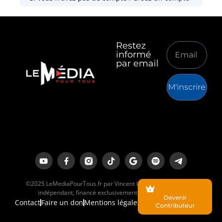
Restez
informé
par email
M'inscrire
©2025 LeMediaPourTous.fr par Vincent Lapierre est un média
indépendant, financé exclusivement par ses lecteurs.
Devenir
Contact
Faire un don
Mentions légales
Contributeur