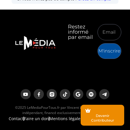
Restez
informé
par email
M'inscrire
©2025 LeMediaPourTous.fr par Vincent Lapierre est un média
indépendant, financé exclusivement par ses lecteurs.
Devenir
Contact
Faire un don
Mentions légales
Contributeur