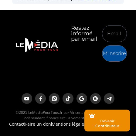
Restez
informé
par email
M'inscrire
©2025 LeMediaPourTous.fr par Vincent Lapierre est un média
indépendant, financé exclusivement par ses lecteurs.
Devenir
Contact
Faire un don
Mentions légales
Contributeur