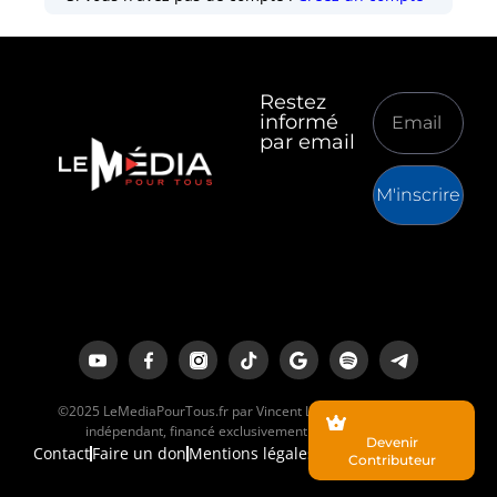
Restez
informé
par email
M'inscrire
©2025 LeMediaPourTous.fr par Vincent Lapierre est un média
indépendant, financé exclusivement par ses lecteurs.
Devenir
Contact
Faire un don
Mentions légales
Contributeur