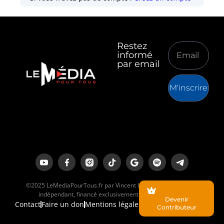
Restez
informé
par email
M'inscrire
©2025 LeMediaPourTous.fr par Vincent Lapierre est un média
indépendant, financé exclusivement par ses lecteurs.
Devenir
Contact
Faire un don
Mentions légales
Contributeur