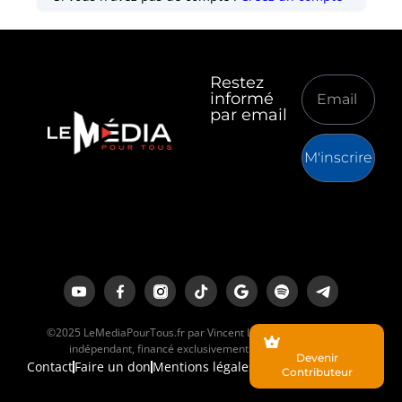
Restez
informé
par email
M'inscrire
©2025 LeMediaPourTous.fr par Vincent Lapierre est un média
indépendant, financé exclusivement par ses lecteurs.
Devenir
Contact
Faire un don
Mentions légales
Contributeur