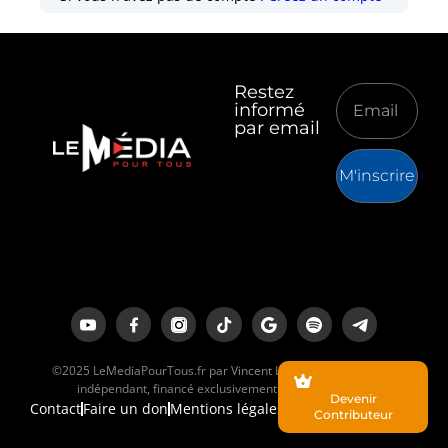
Restez
informé
par email
M'inscrire
©2025 LeMediaPourTous.fr par Vincent Lapierre est un média
indépendant, financé exclusivement par ses lecteurs.
Devenir
Contact
Faire un don
Mentions légales
Contributeur