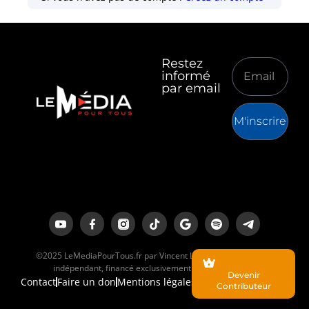
Restez
informé
par email
M'inscrire
©2025 LeMediaPourTous.fr par Vincent Lapierre est un média
indépendant, financé exclusivement par ses lecteurs.
Devenir
Contact
Faire un don
Mentions légales
Contributeur