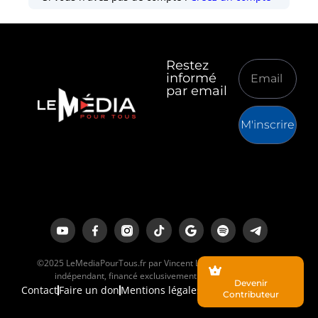
Restez
informé
par email
M'inscrire
©2025 LeMediaPourTous.fr par Vincent Lapierre est un média
indépendant, financé exclusivement par ses lecteurs.
Devenir
Contact
Faire un don
Mentions légales
Contributeur