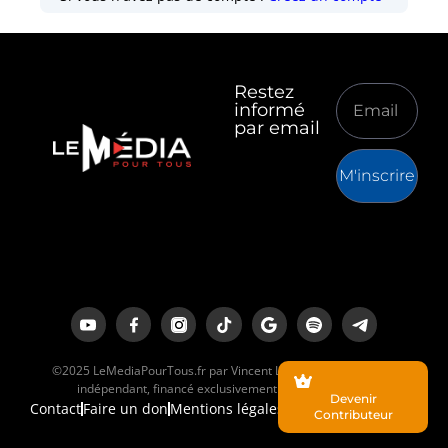
Restez
informé
par email
M'inscrire
©2025 LeMediaPourTous.fr par Vincent Lapierre est un média
indépendant, financé exclusivement par ses lecteurs.
Devenir
Contact
Faire un don
Mentions légales
Contributeur