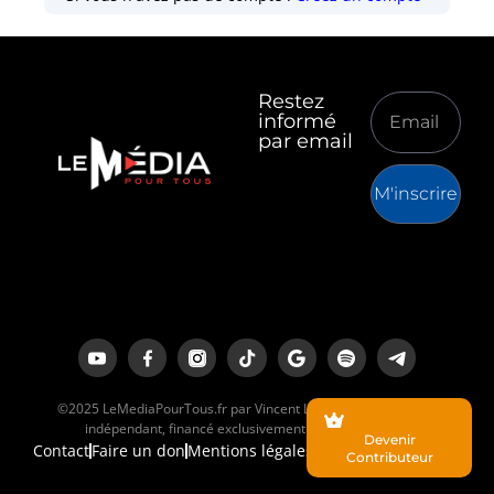
Restez
informé
par email
M'inscrire
©2025 LeMediaPourTous.fr par Vincent Lapierre est un média
indépendant, financé exclusivement par ses lecteurs.
Devenir
Contact
Faire un don
Mentions légales
Contributeur