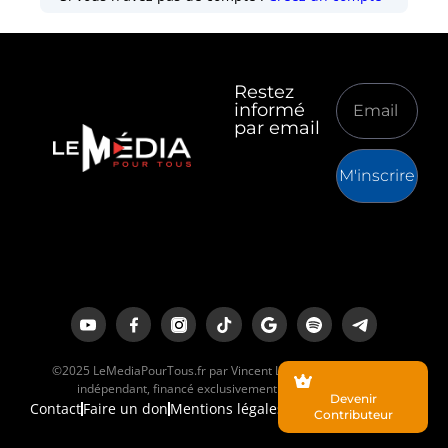
Restez
informé
par email
M'inscrire
©2025 LeMediaPourTous.fr par Vincent Lapierre est un média
indépendant, financé exclusivement par ses lecteurs.
Devenir
Contact
Faire un don
Mentions légales
Contributeur