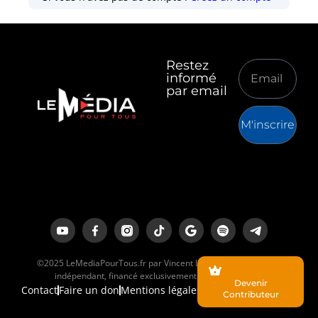
Restez
informé
par email
M'inscrire
©2025 LeMediaPourTous.fr par Vincent Lapierre est un média
indépendant, financé exclusivement par ses lecteurs.
Devenir
Contact
Faire un don
Mentions légales
Contributeur