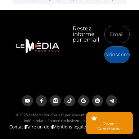
Restez
informé
par email
M'inscrire
©2025 LeMediaPourTous.fr par Vincent Lapierre est un média
indépendant, financé exclusivement par ses lecteurs.
Devenir
Contact
Faire un don
Mentions légales
Contributeur