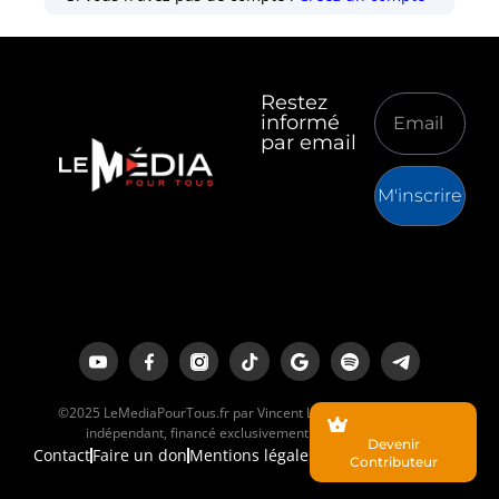
Restez
informé
par email
M'inscrire
©2025 LeMediaPourTous.fr par Vincent Lapierre est un média
indépendant, financé exclusivement par ses lecteurs.
Devenir
Contact
Faire un don
Mentions légales
Contributeur