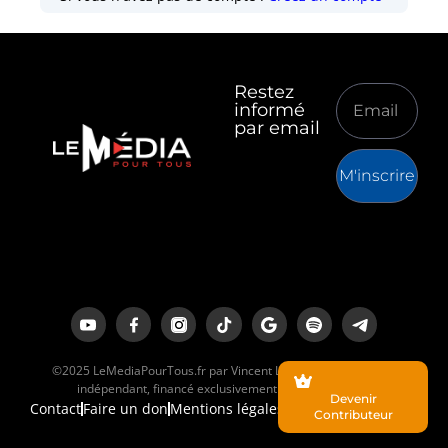
Restez
informé
par email
M'inscrire
©2025 LeMediaPourTous.fr par Vincent Lapierre est un média
indépendant, financé exclusivement par ses lecteurs.
Devenir
Contact
Faire un don
Mentions légales
Contributeur