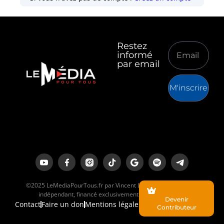
Restez
informé
par email
M'inscrire
©2025 LeMediaPourTous.fr par Vincent Lapierre est un média
indépendant, financé exclusivement par ses lecteurs.
Devenir
Contact
Faire un don
Mentions légales
Contributeur