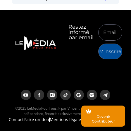
Restez
informé
par email
M'inscrire
©2025 LeMediaPourTous.fr par Vincent Lapierre est un média
indépendant, financé exclusivement par ses lecteurs.
Devenir
Contact
Faire un don
Mentions légales
Contributeur