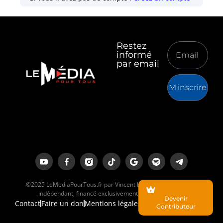
Restez
informé
par email
M'inscrire
©2025 LeMediaPourTous.fr par Vincent Lapierre est un média
indépendant, financé exclusivement par ses lecteurs.
Devenir
Contact
Faire un don
Mentions légales
Contributeur