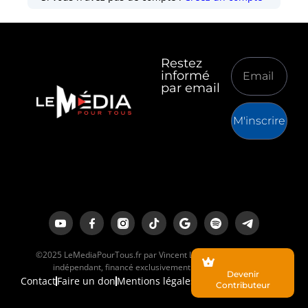
Restez
informé
par email
M'inscrire
©2025 LeMediaPourTous.fr par Vincent Lapierre est un média
indépendant, financé exclusivement par ses lecteurs.
Devenir
Contact
Faire un don
Mentions légales
Contributeur