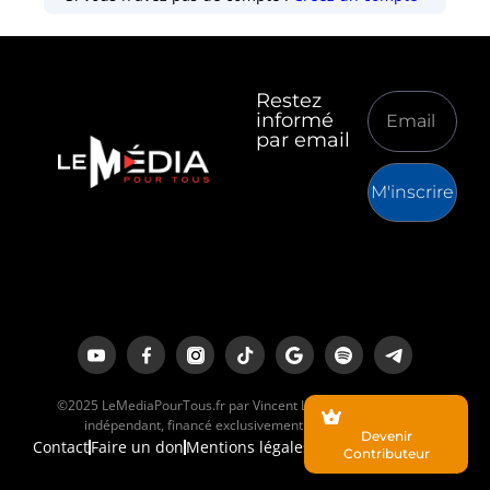
Restez
informé
par email
M'inscrire
©2025 LeMediaPourTous.fr par Vincent Lapierre est un média
indépendant, financé exclusivement par ses lecteurs.
Devenir
Contact
Faire un don
Mentions légales
Contributeur