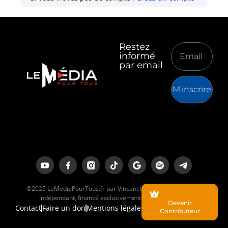
Restez
informé
par email
M'inscrire
©2025 LeMediaPourTous.fr par Vincent Lapierre est un média
indépendant, financé exclusivement par ses lecteurs.
Devenir
Contact
Faire un don
Mentions légales
Contributeur