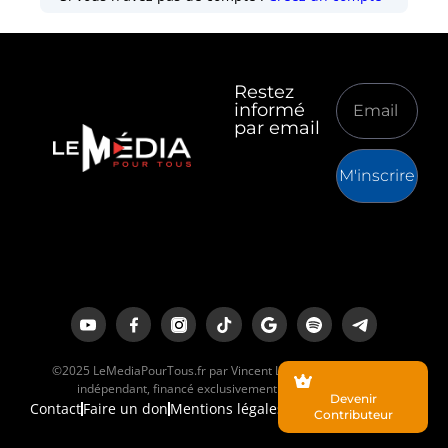
Restez
informé
par email
M'inscrire
©2025 LeMediaPourTous.fr par Vincent Lapierre est un média
indépendant, financé exclusivement par ses lecteurs.
Devenir
Contact
Faire un don
Mentions légales
Contributeur