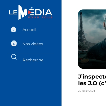
Accueil
Nos vidéos
J’inspect
les J.O (
25 Juillet 2024