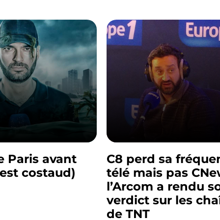
e Paris avant
C8 perd sa fréque
c’est costaud)
télé mais pas CNe
l’Arcom a rendu s
verdict sur les cha
de TNT