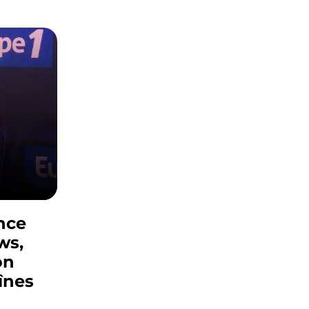
nce
ws,
on
înes