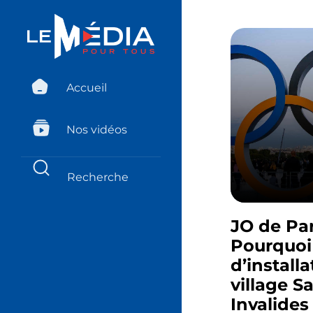
Accueil
Nos vidéos
JO de Par
Pourquoi 
d’install
village S
Invalides