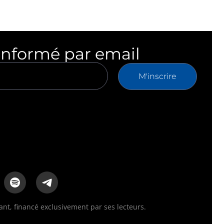
informé par email
M'inscrire
t, financé exclusivement par ses lecteurs.