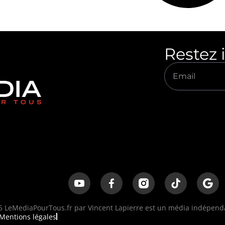
Restez 
 LeMediaPourTous.fr par Vincent Lapierre est un média indépendan
Mentions légales