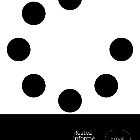
Restez
informé