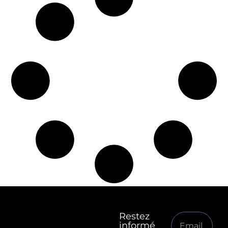
Restez
informé