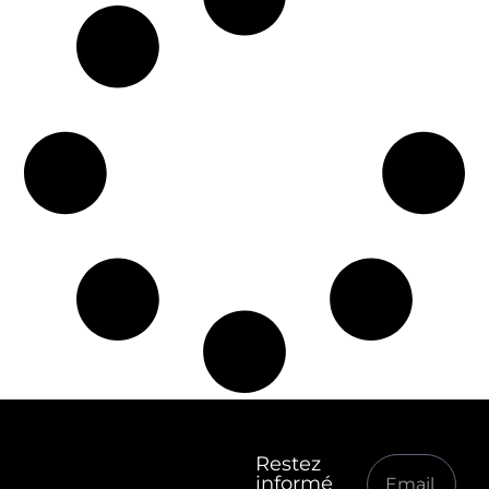
Restez
informé