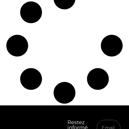
Restez
informé